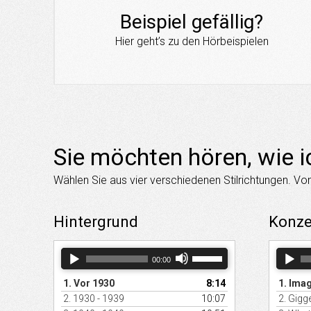
Beispiel gefällig?
Hier geht’s zu den Hörbeispielen
Sie möchten hören, wie i
Wählen Sie aus vier verschiedenen Stilrichtungen. Von
Hintergrund
Konze
Audio-
Pfeiltasten
Audio-
00:00
Player
Hoch/Runter
Player
benutzen,
1.
Vor 1930
8:14
1.
Imag
um
die
2.
1930 - 1939
10:07
2.
Gigge
Lautstärke