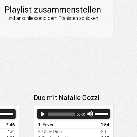
Playlist zusammenstellen
und anschliessend dem Pianisten schicken
Duo mit Natalie Gozzi
feiltasten
Audio-
Pfeiltasten
00:00
Hoch/Runter
Player
Hoch/Runter
benutzen,
benutzen,
2:46
1.
Fever
1:54
um
um
ie
die
2:34
2.
Ohne Dich
2:11
Lautstärke
Lautstärke