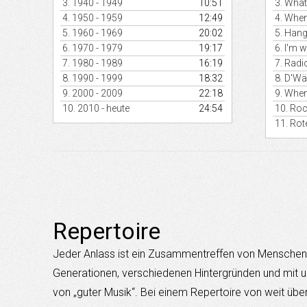
3.
1940 - 1949
10:51
3.
What
zu
regeln.
4.
1950 - 1959
12:49
4.
When
5.
1960 - 1969
20:02
5.
Han
6.
1970 - 1979
19:17
6.
I'm w
7.
1980 - 1989
16:19
7.
Radi
8.
1990 - 1999
18:32
8.
D'Wä
9.
2000 - 2009
22:18
9.
When 
10.
2010 - heute
24:54
10.
Roc
11.
Rot
Repertoire
Jeder Anlass ist ein Zusammentreffen von Menschen 
Generationen, verschiedenen Hintergründen und mit u
von „guter Musik“. Bei einem Repertoire von weit übe