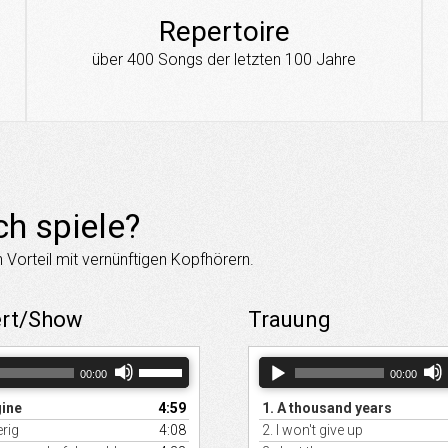
Repertoire
über 400 Songs der letzten 100 Jahre
ch spiele?
 Vorteil mit vernünftigen Kopfhörern.
rt/Show
Trauung
Pfeiltasten
Audio-
P
00:00
00:00
Hoch/Runter
Player
benutzen,
ine
4:59
1.
A thousand years
um
die
d
rig
4:08
2.
I won't give up
Lautstärke