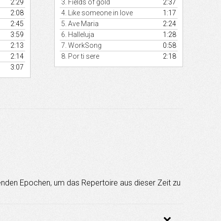
2:29
3.
Fields of gold
2:37
zu
zu
egeln.
regeln.
2:08
4.
Like someone in love
1:17
2:45
5.
Ave Maria
2:24
3:59
6.
Halleluja
1:28
2:13
7.
WorkSong
0:58
2:14
8.
Por ti sere
2:18
3:07
genden Epochen, um das Repertoire aus dieser Zeit zu