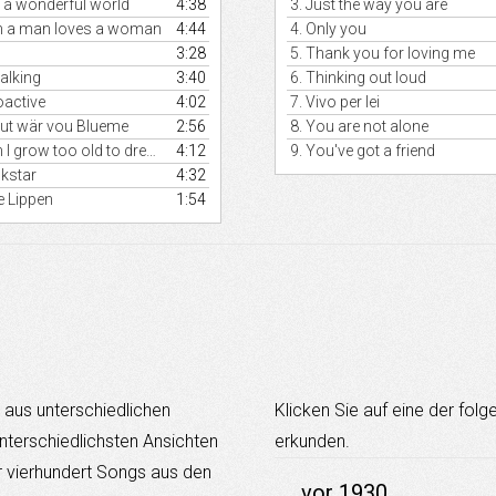
 a wonderful world
4:38
3.
Just the way you are
zu
regeln.
r
 a man loves a woman
4:44
4.
Only you
g
3:28
5.
Thank you for loving me
alking
3:40
6.
Thinking out loud
oactive
4:02
7.
Vivo per lei
ut wär vou Blueme
2:56
8.
You are not alone
I grow too old to dream
4:12
9.
You've got a friend
kstar
4:32
e Lippen
1:54
aus unterschiedlichen
Klicken Sie auf eine der fol
nterschiedlichsten Ansichten
erkunden.
r vierhundert Songs aus den
vor 1930