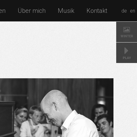
en
Über mich
Musik
Kontakt
de
en
WINTER