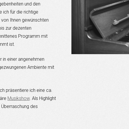
egebenheiten und den
ch für die richtige
er von Ihnen gewünschten
is zur dezenten
chnittenes Programm mit
mmt ist.
er in einer angenehmen
ungezwungenen Ambiente mit
h präsentiere ich eine ca.
läre
Musikshow
. Als Highlight
ls Überraschung des