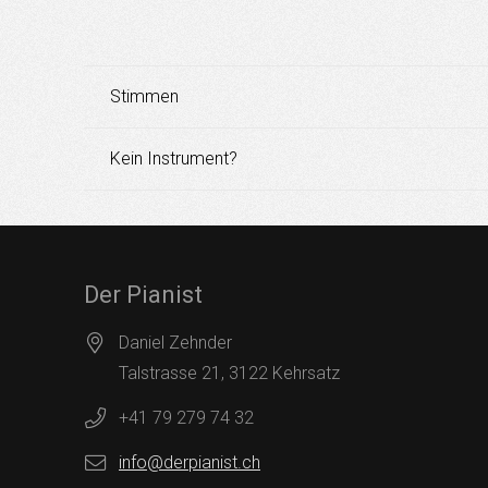
Stimmen
Kein Instrument?
Der Pianist
Daniel Zehnder
Talstrasse 21, 3122 Kehrsatz
+41 79 279 74 32
info@derpianist.ch