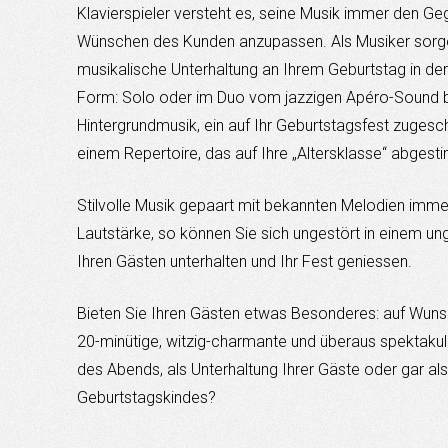
Klavierspieler versteht es, seine Musik immer den G
Wünschen des Kunden anzupassen. Als Musiker sorge i
musikalische Unterhaltung an Ihrem Geburtstag in d
Form: Solo oder im Duo vom jazzigen Apéro-Sound b
Hintergrundmusik, ein auf Ihr Geburtstagsfest zuges
einem Repertoire, das auf Ihre „Altersklasse“ abgesti
Stilvolle Musik gepaart mit bekannten Melodien imm
Lautstärke, so können Sie sich ungestört in einem 
Ihren Gästen unterhalten und Ihr Fest geniessen.
Bieten Sie Ihren Gästen etwas Besonderes: auf Wunsc
20-minütige, witzig-charmante und überaus spektaku
des Abends, als Unterhaltung Ihrer Gäste oder gar a
Geburtstagskindes?