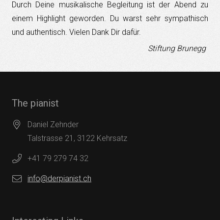
Durch Deine musikalische Begleitung ist der Abend zu
einem Highlight geworden. Du warst sehr sympathisch
und authentisch. Vielen Dank Dir dafür.
Stiftung Brunegg
The pianist
Daniel Zehnder
Talstrasse 21, 3122 Kehrsatz
+41 79 279 74 32
info@derpianist.ch