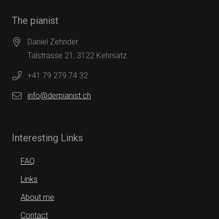
The pianist
Daniel Zehnder
Talstrasse 21, 3122 Kehrsatz
+41 79 279 74 32
info@derpianist.ch
Interesting Links
FAQ
Links
About me
Contact