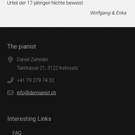
Urteil der 17-jährigen Nichte beweist.
Wolfgang & Erika
The pianist
Daniel Zehnder
Talstrasse 21, 3122 Kehrsatz
+41 79 279 74 32
info@derpianist.ch
Interesting Links
FAQ