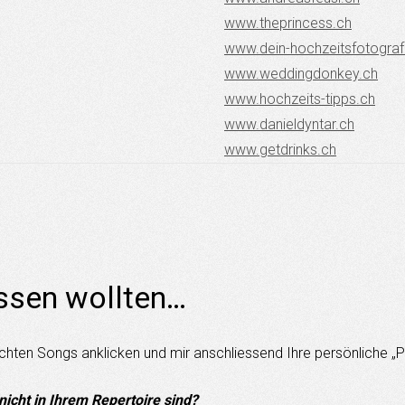
www.theprincess.ch
www.dein-hochzeitsfotograf
www.weddingdonkey.ch
www.hochzeits-tipps.ch
www.
danieldyntar.ch
www.getdrinks.ch
ssen wollten…
chten Songs anklicken und mir anschliessend Ihre persönliche „Pl
cht in Ihrem Repertoire sind?