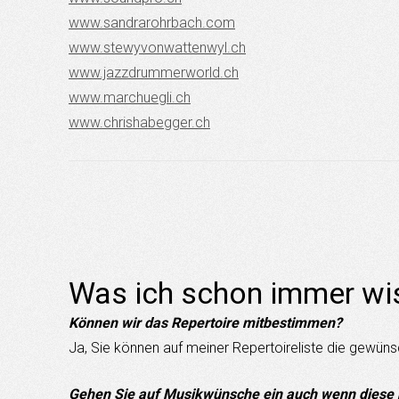
www.sandrarohrbach.com
www.stewyvonwattenwyl.ch
www.jazzdrummerworld.ch
www.marchuegli.ch
www.chrishabegger.ch
Was ich schon immer wi
Können wir das Repertoire mitbestimmen?
Ja, Sie können auf meiner Repertoireliste die gewüns
Gehen Sie auf Musikwünsche ein auch wenn diese ni