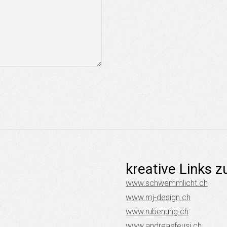
kreative Links 
www.schwemmlicht.ch
www.mj-design.ch
www.rubenung.ch
www.andreasfeusi.ch