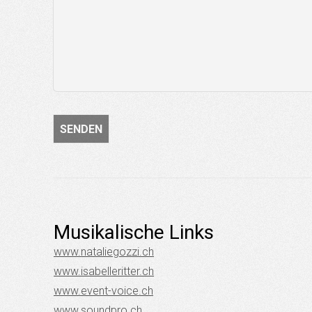
Musikalische Links
www.nataliegozzi.ch
www.isabelleritter.ch
www.event-voice.ch
www.soundpro.ch