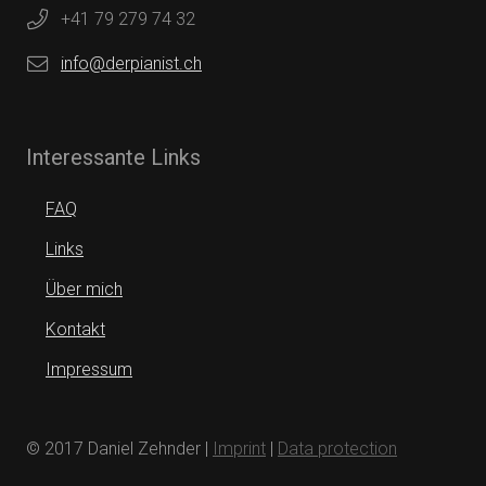
+41 79 279 74 32
info@derpianist.ch
Interessante Links
FAQ
Links
Über mich
Kontakt
Impressum
© 2017 Daniel Zehnder |
Imprint
|
Data protection