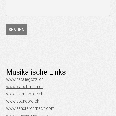
Musikalische Links
www.nataliegozzi.ch
www.isabelleritter.ch
www.event-voice.ch
www.soundpro.ch
www.sandrarohrbach.com
www.stewyvonwattenwyl.ch