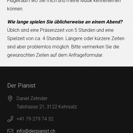
Flügelraum wo Sie mich und meine Musik kennenlernen
können.
Wie lange spielen Sie üblicherweise an einem Abend?
Üblich sind eine Präsenzzeit von 5 Stunden und eine
Spielzeit von ca. 4 Stunden. Längere oder kürzere Zeiten
sind aber problemlos möglich. Bitte vermerken Sie die
gewünschten Zeiten auf dem Anfrageformular.
Der Pianist
Daniel Zehnder
Talstrasse 21, 3122 Kehrsatz
+41 79 279 74 32
info@derpianist.ch