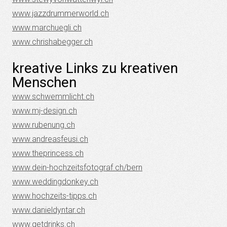
www.jazzdrummerworld.ch
www.marchuegli.ch
www.chrishabegger.ch
kreative Links zu kreativen
Menschen
www.schwemmlicht.ch
www.mj-design.ch
www.rubenung.ch
www.andreasfeusi.ch
www.theprincess.ch
www.dein-hochzeitsfotograf.ch/bern
www.weddingdonkey.ch
www.hochzeits-tipps.ch
www.
danieldyntar.ch
www.getdrinks.ch