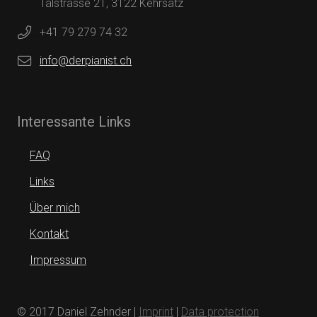
Talstrasse 21, 3122 Kehrsatz
+41 79 279 74 32
info@derpianist.ch
Interessante Links
FAQ
Links
Über mich
Kontakt
Impressum
© 2017 Daniel Zehnder |
Imprint
|
Data protection