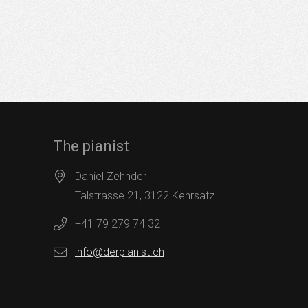
The pianist
Daniel Zehnder
Talstrasse 21, 3122 Kehrsatz
+41 79 279 74 32
info@derpianist.ch