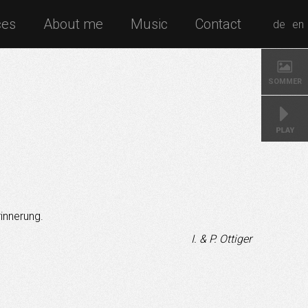
ces
About me
Music
Contact
de
en
SOMMER
innerung.
I. & P. Ottiger