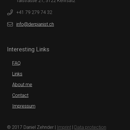
Talstrasse 21, 3122 Kehrsatz
+41 79 279 74 32
info@derpianist.ch
Interesting Links
FAQ
Links
About me
Contact
Impressum
© 2017 Daniel Zehnder |
Imprint
|
Data protection