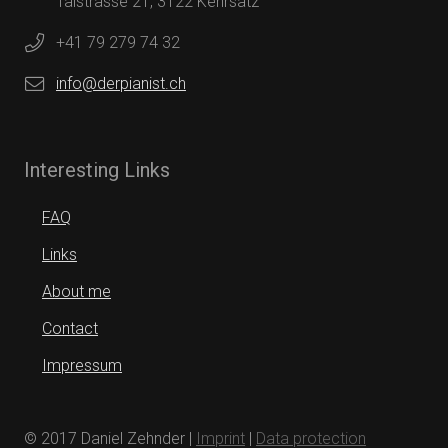
Talstrasse 21, 3122 Kehrsatz
+41 79 279 74 32
info@derpianist.ch
Interesting Links
FAQ
Links
About me
Contact
Impressum
© 2017 Daniel Zehnder |
Imprint
|
Data protection